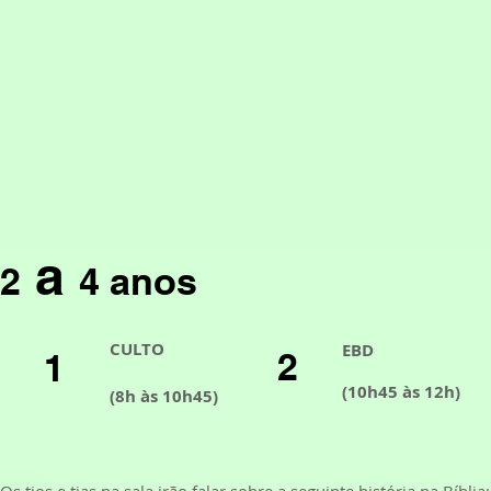
a
2
4 anos
CULTO
EBD
2
1
(10h45 às 12h)
(8h às 10h45)
Os tios e tias na sala irão falar sobre a seguinte história na Bíblia: