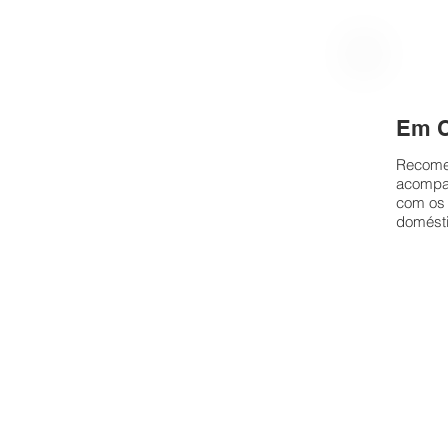
Em 
Recome
acompan
com os 
domést