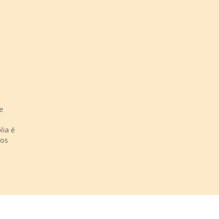
e
lia é
mos