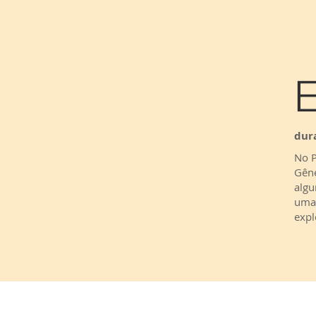
dur
No P
Gêne
algu
uma 
expl