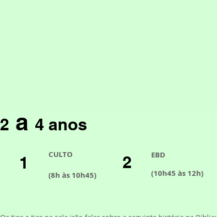
a
2
4 anos
CULTO
EBD
2
1
(10h45 às 12h)
(8h às 10h45)
Os tios e tias na sala irão falar sobre a seguinte história na Bíblia: