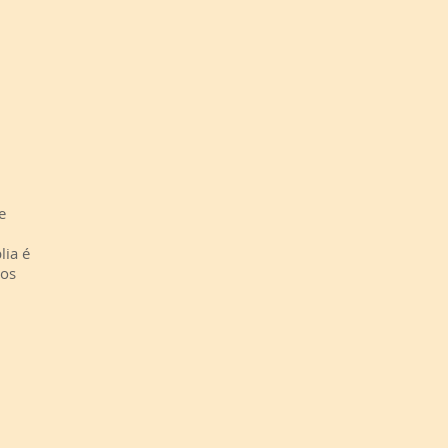
e
lia é
mos