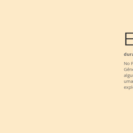
dur
No P
Gêne
algu
uma 
expl