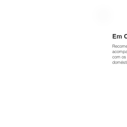
Em 
Recome
acompan
com os 
domést