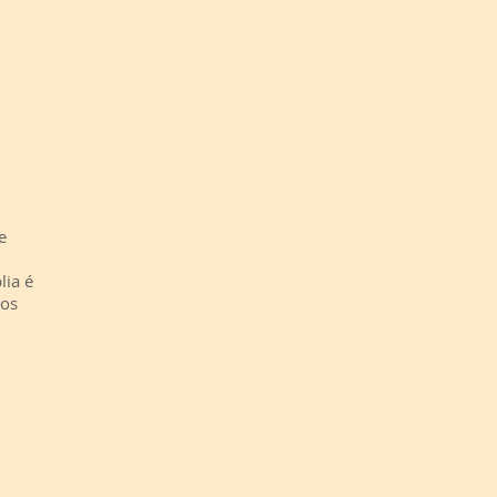
e
lia é
mos