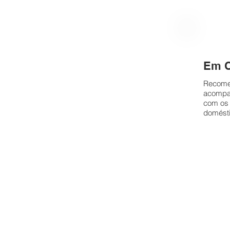
Em 
Recome
acompan
com os 
domést