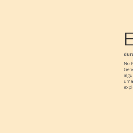
dur
No P
Gêne
algu
uma 
expl