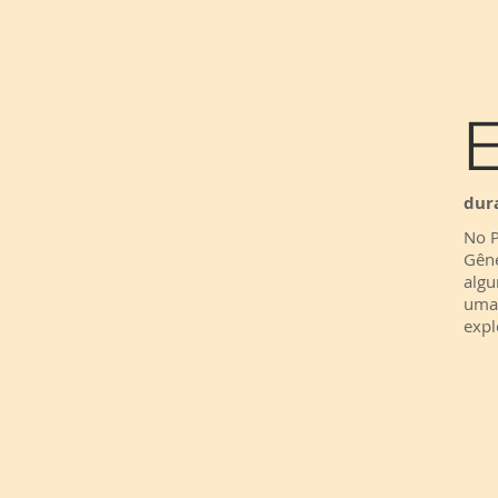
dur
No P
Gêne
algu
uma 
expl