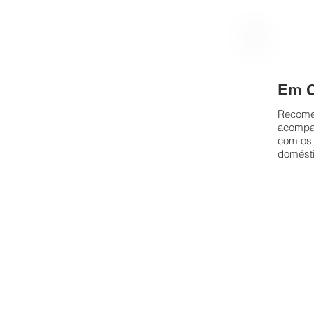
Em 
Recome
acompan
com os 
domést