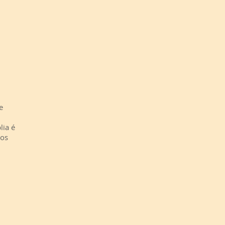
e
lia é
mos